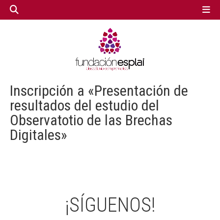
GESTIÓN TERCER SECTOR
GESTIÓN TERCER SECTOR
Inscripción a «Presentación de
CONECTA IA
CONECTA IA
resultados del estudio del
Observatotio de las Brechas
Digitales»
VOLUNTARIADO.NET
VOLUNTARIADO.NET
¡SÍGUENOS!