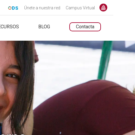
Únete a nuestra red
Campus Virtual
ECURSOS
BLOG
Contacta
UNTARIADO.NET
UNTARIADO.NET