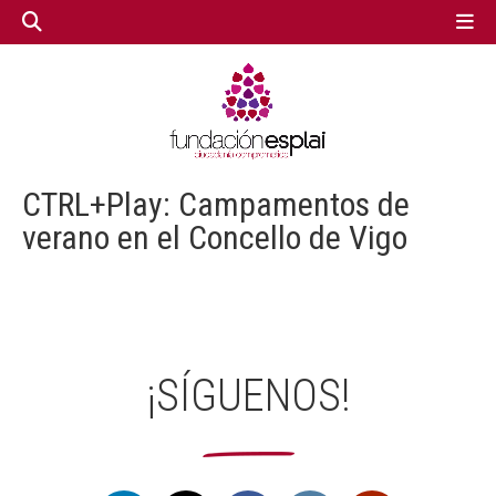
GESTIÓN TERCER SECTOR
GESTIÓN TERCER SECTOR
CTRL+Play: Campamentos de
CONECTA IA
CONECTA IA
verano en el Concello de Vigo
VOLUNTARIADO.NET
VOLUNTARIADO.NET
¡SÍGUENOS!