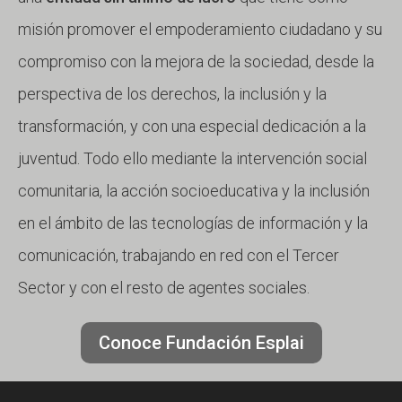
normativa de protección de datos aplicable.
misión promover el empoderamiento ciudadano y su
Para obtener más información, consulta nuestra Política de Privacidad en
compromiso con la mejora de la sociedad, desde la
https://www2.fundacionesplai.org/politica-de-privacidad/
perspectiva de los derechos, la inclusión y la
transformación, y con una especial dedicación a la
juventud. Todo ello mediante la intervención social
comunitaria, la acción socioeducativa y la inclusión
en el ámbito de las tecnologías de información y la
comunicación, trabajando en red con el Tercer
Sector y con el resto de agentes sociales.
Conoce Fundación Esplai