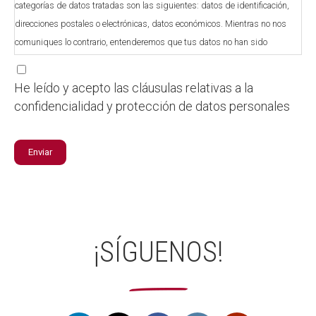
categorías de datos tratadas son las siguientes: datos de identificación,
direcciones postales o electrónicas, datos económicos. Mientras no nos
comuniques lo contrario, entenderemos que tus datos no han sido
modificados, que te comprometes a notificar cualquier variación y que
tenemos tu consentimiento para utilizarlos para los fines descritos. La
He leído y acepto las cláusulas relativas a la
base legal para el tratamiento de tus datos personales es la ejecución de la
confidencialidad y protección de datos personales
relación contractual mutuamente acordada, el consentimiento expreso
inequívoco o el cumplimiento de las obligaciones legales establecidas. Los
Enviar
datos recogidos son los adecuados para las finalidades descritas. De
acuerdo con los derechos que te confiere la normativa vigente en protección
de datos, podrás ejercitar los derechos de acceso, rectificación, supresión,
limitación, oposición, portabilidad, y no ser objeto de decisiones
individualizadas automatizadas. Estos derechos puedes ejercerlos en el
¡SÍGUENOS!
domicilio social de Fundación Esplai Ciudadanía Comprometida, Calle Río
Anoia 42-54 08820 El Prat de Llobregat (Barcelona) o Calle Latina, 21, Local
13, 28047 Madrid y/o por correo electrónico dirigido a:
datospersonales@fundacionesplai.org. Para el ejercicio de estos derechos