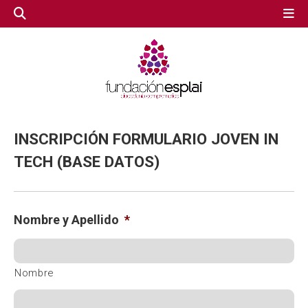
GESTIÓN TERCER SECTOR
GESTIÓN TERCER SECTOR
CONECTA IA
CONECTA IA
INSCRIPCIÓN FORMULARIO JOVEN IN
TECH (BASE DATOS)
VOLUNTARIADO.NET
VOLUNTARIADO.NET
Nombre y Apellido
*
Nombre