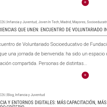
habla
r de
Conti
dere
nuar
2026
|
Infancia y Juventud
,
Joven In Tech
,
Madrid
,
Mayores
,
Socioeducati
chos
llegin
RIENCIAS QUE UNEN: ENCUENTRO DE VOLUNTARIADO 
digit
t
ales
Jóve
cuentro de Voluntariado Socioeducativo de Fundac
con
nes
jóven
ue una jornada de bienvenida: ha sido un espacio 
contr
es
a los
ación compartida. Personas de distintas...
del
disc
Make
urso
It
s de
Conti
Latin
odio:
nuar
a
2026
|
Blog
,
Infancia y Juventud
parti
llegin
CIA Y ENTORNOS DIGITALES: MÁS CAPACITACIÓN, MÁ
cipac
t