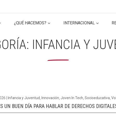
¿QUÉ HACEMOS?
INTERNACIONAL
R
ER SECTOR
ER SECTOR
CONECTA IA
CONECTA IA
VOL
VOL
ORÍA:
INFANCIA Y JU
2026
|
Infancia y Juventud
,
Innovación
,
Joven In Tech
,
Socioeducativa
,
Vo
S UN BUEN DÍA PARA HABLAR DE DERECHOS DIGITALE