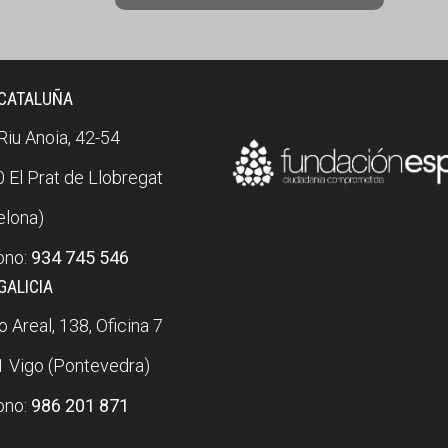
 CATALUÑA
 Riu Anoia, 42-54
 El Prat de Llobregat
elona)
ono:
934 745 546
GALICIA
 Areal, 138, Oficina 7
 Vigo (Pontevedra)
ono:
986 201 871