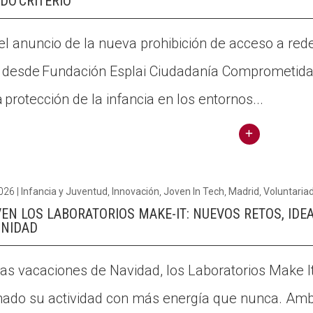
DO CRITERIO
ión,
Exper
reflex
ienci
el anuncio de la nueva prohibición de acceso a re
ión y
as
 desde Fundación Esplai Ciudadanía Comprometid
acci
que
ón
a protección de la infancia en los entornos...
unen
soci
:
al
encu
Conti
entro
nuar
de
2026
|
Infancia y Juventud
,
Innovación
,
Joven In Tech
,
Madrid
,
Voluntaria
llegin
volun
EN LOS LABORATORIOS MAKE-IT: NUEVOS RETOS, IDEA
t
taria
NIDAD
Infan
do
cia y
inter
las vacaciones de Navidad, los Laboratorios Make I
entor
gene
ado su actividad con más energía que nunca. Amb
nos
racio