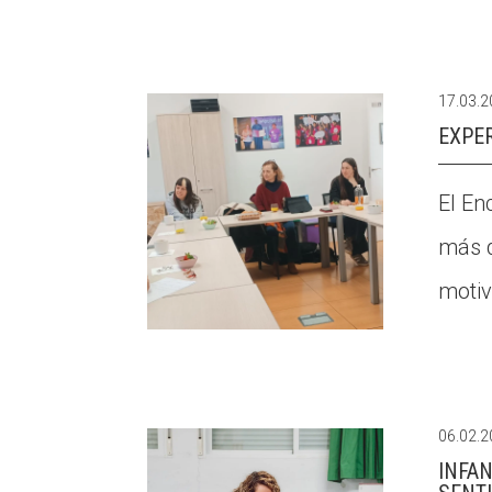
17.03.
EXPE
El En
más q
motiv
06.02.
INFAN