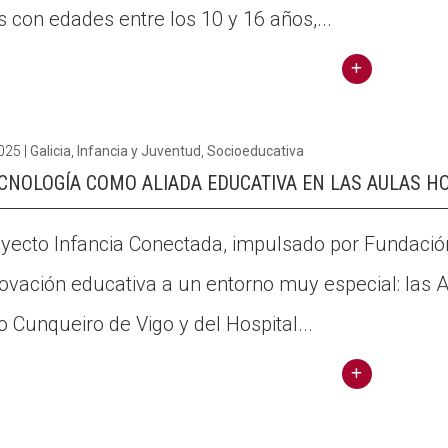
s con edades entre los 10 y 16 años,...
digit
nal
ales:
más
Conti
capa
nuar
citac
2025
|
Galicia
,
Infancia y Juventud
,
Socioeducativa
llegin
ión,
CNOLOGÍA COMO ALIADA EDUCATIVA EN LAS AULAS HO
t
más
Vuel
aco
oyecto Infancia Conectada, impulsado por Fundació
ven
mpa
novación educativa a un entorno muy especial: las A
los
ñami
Labor
ento,
o Cunqueiro de Vigo y del Hospital...
atori
valor
os
es y
Make
Conti
senti
-It:
do cri
nuar