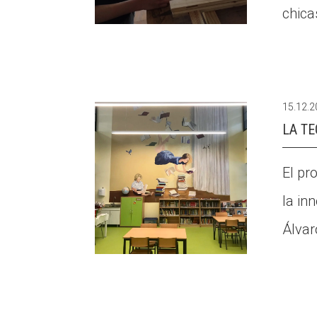
chica
15.12.
LA TE
El pr
la in
Álvar