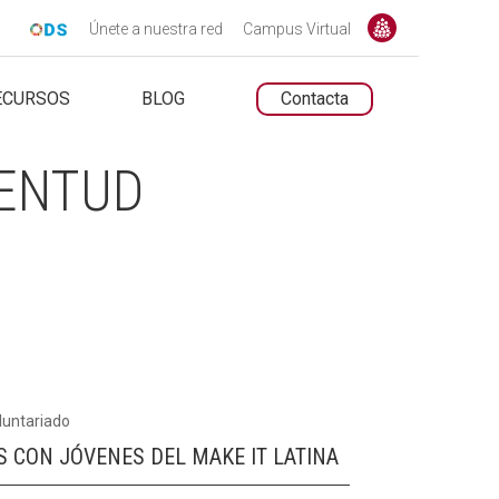
Únete a nuestra red
Campus Virtual
ECURSOS
BLOG
Contacta
UNTARIADO.NET
UNTARIADO.NET
VENTUD
luntariado
S CON JÓVENES DEL MAKE IT LATINA