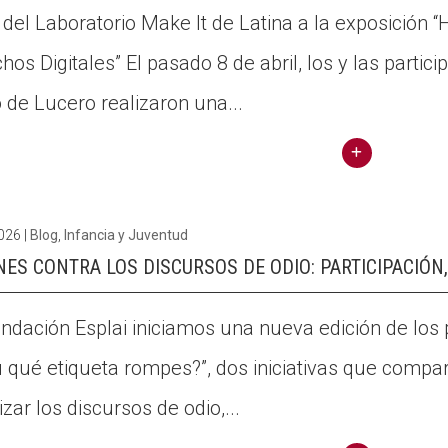
a del Laboratorio Make It de Latina a la exposición 
hos Digitales” El pasado 8 de abril, los y las partic
o de Lucero realizaron una...
Conti
nuar
2026
|
Blog
,
Infancia y Juventud
llegin
ES CONTRA LOS DISCURSOS DE ODIO: PARTICIPACIÓN,
t Hoy
es
ndación Esplai iniciamos una nueva edición de los 
un
ú qué etiqueta rompes?”, dos iniciativas que compa
buen
día
lizar los discursos de odio,...
para