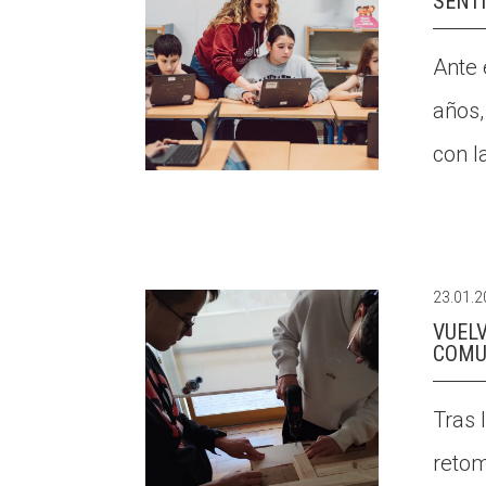
SENTI
Ante 
años,
con l
23.01.
VUELV
COMU
Tras 
retom