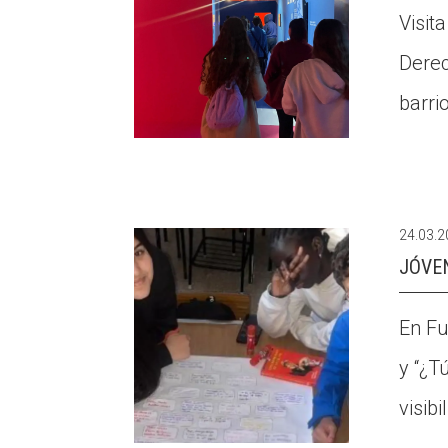
Visit
Derec
barri
24.03.
JÓVEN
En Fu
y “¿T
visibi