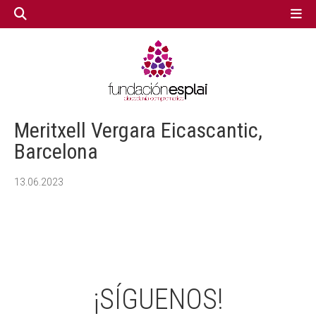
GESTIÓN TERCER SECTOR
GESTIÓN TERCER SECTOR
Meritxell Vergara Eicascantic,
CONECTA IA
CONECTA IA
Barcelona
13.06.2023
VOLUNTARIADO.NET
VOLUNTARIADO.NET
¡SÍGUENOS!