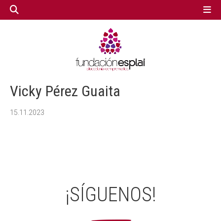
GESTIÓN TERCER SECTOR
GESTIÓN TERCER SECTOR
Vicky Pérez Guaita
CONECTA IA
CONECTA IA
15.11.2023
VOLUNTARIADO.NET
VOLUNTARIADO.NET
¡SÍGUENOS!