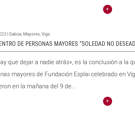
Estat
al de
Conti
Plata
nuar
2023
|
Galicia
,
Mayores
,
Vigo
form
llegin
ENTRO DE PERSONAS MAYORES “SOLEDAD NO DESEADA
a
t ¡??
Red
??????
ay que dejar a nadie atrás», es la conclusión a la 
Cone
??
cta
nas mayores de Fundación Esplai celebrado en V
????
para
??????
eron en la mañana del 9 de...
avan
?
zar
??????
en la
? ? ??
Conti
luch
?????
nuar
a
2024
llegin
contr