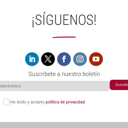
! ??? ?
t
a las
Encu
¡SÍGUENOS!
brec
entro
has
de
digit
pers
ales
onas
may
ores
“Sole
Suscríbete a nuestro boletín
dad
Suscrí
no
dese
He leído y acepto
política de privacidad
ada
en la
era