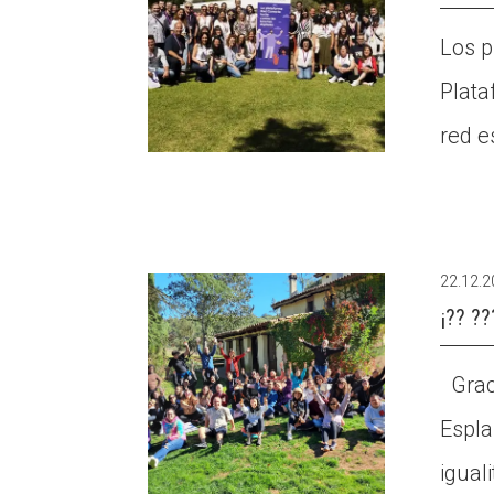
Los p
Plata
red e
22.12.
¡?? ?
Graci
Espla
igual