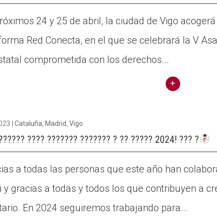
róximos 24 y 25 de abril, la ciudad de Vigo acoger
forma Red Conecta, en el que se celebrará la V As
statal comprometida con los derechos...
Conti
nuar
2023
|
Cataluña
,
Madrid
,
Vigo
llegin
??????? ???? ??????? ??????? ? ?? ????? 2024! ??? ?
t
Vigo
as a todas las personas que este año han colabor
acog
e el
i y gracias a todas y todos los que contribuyen a 
Encu
itario. En 2024 seguiremos trabajando para...
entro