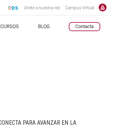
Únete a nuestra red
Campus Virtual
ECURSOS
BLOG
Contacta
UNTARIADO.NET
UNTARIADO.NET
CONECTA PARA AVANZAR EN LA