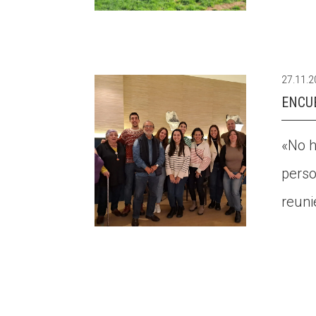
27.11.
ENCU
«No h
perso
reuni