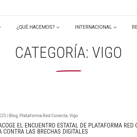
¿QUÉ HACEMOS?
INTERNACIONAL
R
ER SECTOR
ER SECTOR
CONECTA IA
CONECTA IA
VOL
VOL
CATEGORÍA:
VIGO
2025
|
Blog
,
Plataforma Red Conecta
,
Vigo
 ACOGE EL ENCUENTRO ESTATAL DE PLATAFORMA RED 
A CONTRA LAS BRECHAS DIGITALES