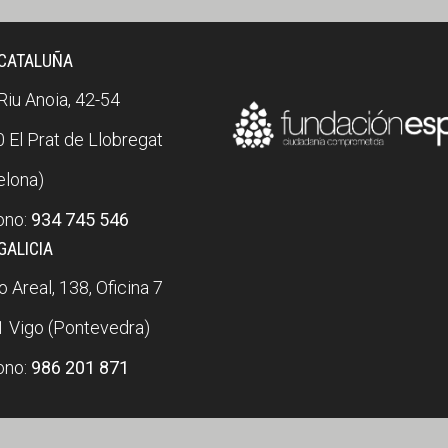
 CATALUÑA
 Riu Anoia, 42-54
 El Prat de Llobregat
elona)
ono:
934 745 546
GALICIA
 Areal, 138, Oficina 7
 Vigo (Pontevedra)
ono:
986 201 871