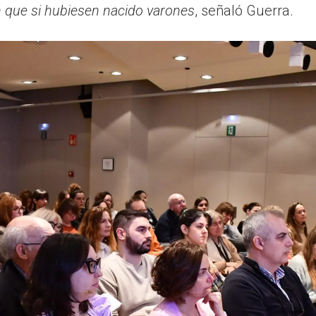
ón que si hubiesen nacido varones
, señaló Guerra.