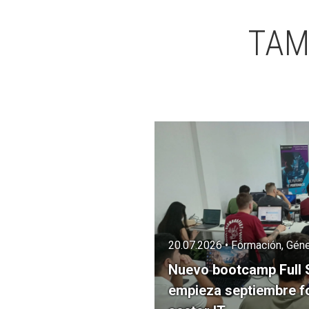
TAM
20.07.2026 • Formación, Géne
Nuevo bootcamp Full 
empieza septiembre f