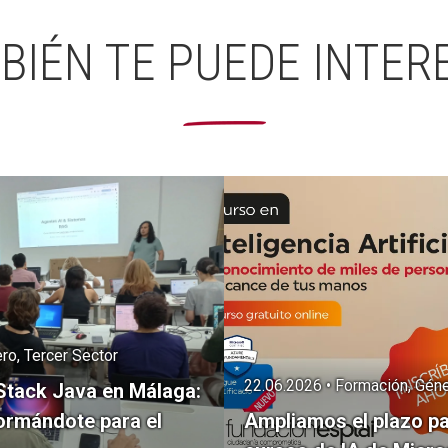
BIÉN TE PUEDE INTER
ro, Tercer Sector
22.06.2026 • Formación, Géne
Stack Java en Málaga:
ormándote para el
Ampliamos el plazo pa