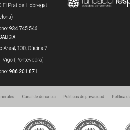
 El Prat de Llobregat
elona)
ono:
934 745 546
GALICIA
 Areal, 138, Oficina 7
 Vigo (Pontevedra)
ono:
986 201 871
enerales
Canal de denuncia
Políticas de privacidad
Política 