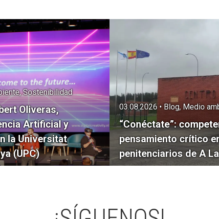
iente, Sostenibilidad
03.08.2026 • Blog, Medio amb
bert Oliveras,
ncia Artificial y
“Conéctate”: competen
n la Universitat
pensamiento crítico e
nya (UPC)
penitenciarios de A L
¡SÍGUENOS!