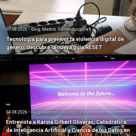
07.08.2026 • Blog, Madrid, Socioeducativa
Tecnología para prevenir la violencia digital de
género: descubre la nueva guía RESET
04.08.2026 • Blog, Madrid, Socioeducativa
Entrevista a Karina Gilbert Oliveras, Catedrática
de Inteligencia Artificial y Ciencia de los Datos en