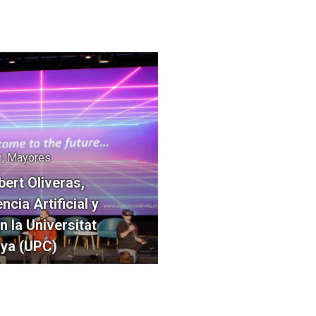
ón, Mayores
bert Oliveras,
ncia Artificial y
n la Universitat
nya (UPC)