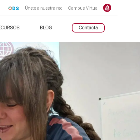
Únete a nuestra red
Campus Virtual
ECURSOS
BLOG
Contacta
UNTARIADO.NET
UNTARIADO.NET