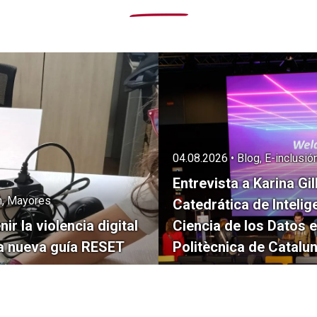
04.08.2026 • Blog, E-inclusi
Entrevista a Karina Gil
ón, Mayores
Catedrática de Intelige
r la violencia digital
Ciencia de los Datos e
la nueva guía RESET
Politècnica de Catalu