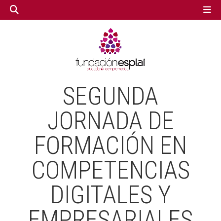
GESTIÓN TERCER SECTOR
GESTIÓN TERCER SECTOR
SEGUNDA
CONECTA IA
CONECTA IA
JORNADA DE
FORMACIÓN EN
VOLUNTARIADO.NET
VOLUNTARIADO.NET
COMPETENCIAS
DIGITALES Y
EMPRESARIALES